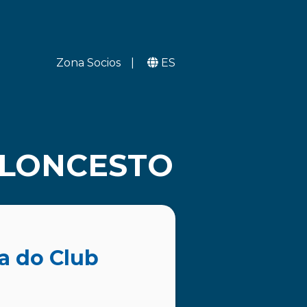
Zona Socios
|
ES
ALONCESTO
ña do Club